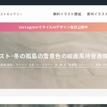
無料イラスト壁紙
新作イラス
ラストギャラリー
InstagramでネイルAIデザイン毎日公開中
スト･冬の孤島の雪景色の絵画風待受画
受画像(縦長)
ホワイト･白系･パールカラー
水･雪･氷
絵画風･2Dイラスト
風景･自