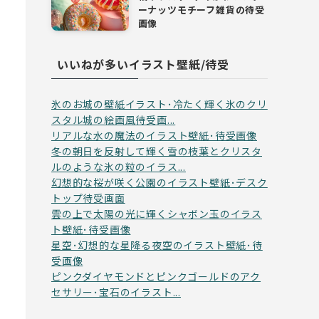
ーナッツモチーフ雑貨の待受
画像
いいねが多いイラスト壁紙/待受
氷のお城の壁紙イラスト･冷たく輝く氷のクリ
スタル城の絵画風待受画...
リアルな水の魔法のイラスト壁紙･待受画像
冬の朝日を反射して輝く雪の枝葉とクリスタ
ルのような氷の粒のイラス...
幻想的な桜が咲く公園のイラスト壁紙･デスク
トップ待受画面
雲の上で太陽の光に輝くシャボン玉のイラス
ト壁紙･待受画像
星空･幻想的な星降る夜空のイラスト壁紙･待
受画像
ピンクダイヤモンドとピンクゴールドのアク
セサリー･宝石のイラスト...