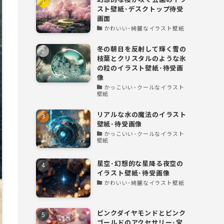
スト壁紙･デスクトップ待受
画面
かわいい･綺麗なイラスト壁紙
冬の朝日を反射して輝く雪の
枝葉とクリスタルのような氷
の粒のイラスト壁紙･待受画
像
かっこいい･クールなイラスト
壁紙
リアルな水の魔法のイラスト
壁紙･待受画像
かっこいい･クールなイラスト
壁紙
星空･幻想的な星降る夜空の
イラスト壁紙･待受画像
かわいい･綺麗なイラスト壁紙
ピンクダイヤモンドとピンク
ゴールドのアクセサリー･宝