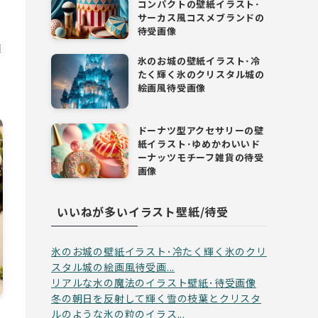
コンパクトの壁紙イラスト･
サーカス風コスメブランドの
待受画像
模
氷のお城の壁紙イラスト･冷
たく輝く氷のクリスタル城の
絵画風待受画像
ドーナツ型アクセサリーの壁
紙イラスト･ゆめかわいいド
ーナッツモチーフ雑貨の待受
画像
いいねが多いイラスト壁紙/待受
氷のお城の壁紙イラスト･冷たく輝く氷のクリ
スタル城の絵画風待受画...
リアルな水の魔法のイラスト壁紙･待受画像
冬の朝日を反射して輝く雪の枝葉とクリスタ
ルのような氷の粒のイラス...