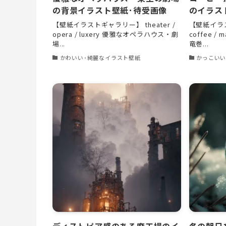
の背景イラスト壁紙･待受画像
のイラス
【壁紙イラストギャラリー】 theater /
【壁紙イラス
opera / luxery 優雅なオペラハウス・劇
coffee 
場...
竜巻...
かわいい･綺麗なイラスト壁紙
かっこいい
ディストピア感のある廃工場のイ
冬の朝日