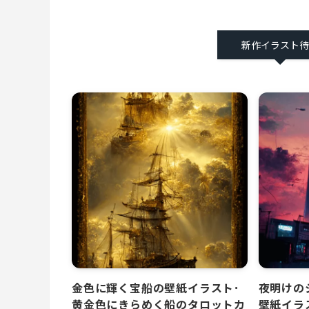
新作イラスト
金色に輝く宝船の壁紙イラスト･
夜明けの
黄金色にきらめく船のタロットカ
壁紙イラ