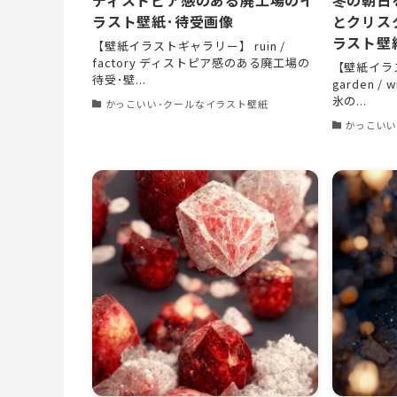
ラスト壁紙･待受画像
とクリス
ラスト壁
【壁紙イラストギャラリー】 ruin /
factory ディストピア感のある廃工場の
【壁紙イラス
待受･壁...
garden /
氷の...
かっこいい･クールなイラスト壁紙
かっこいい