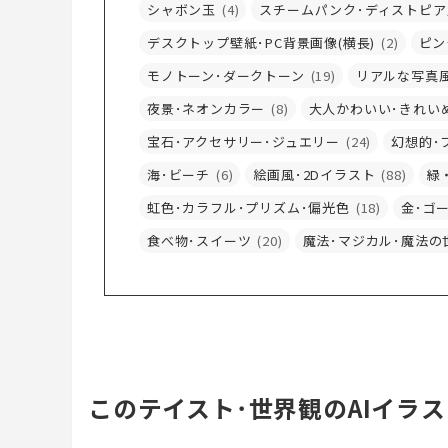
シャボン玉
(4)
スチームパンク･ディストピア
デスクトップ壁紙･PC背景画像(横長)
(2)
ピン
モノトーン･ダークトーン
(19)
リアルな写真風
夜景･ネオンカラー
(8)
大人かわいい･きれい
宝石･アクセサリー･ジュエリー
(24)
幻想的･
海･ビーチ
(6)
絵画風･2Dイラスト
(88)
緑
虹色･カラフル･プリズム･偏光色
(18)
金･ゴ
食べ物･スイーツ
(20)
魔法･マジカル･魔法の
このテイスト･世界観のAIイラ