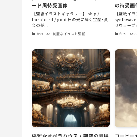
ード風待受画像
の待受画
【壁紙イラストギャラリー】 ship /
【壁紙イラ
tarrotcard / gold 日の光に輝く宝船･黄
synthwav
金の船...
セウェーブシ
かわいい･綺麗なイラスト壁紙
かっこいい
優雅なオペラハウス・架空の劇場
コーヒー