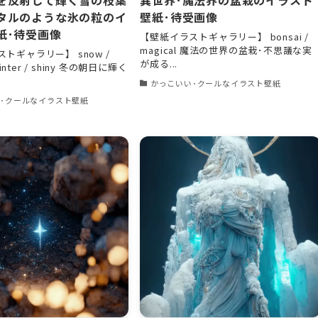
タルのような氷の粒のイ
壁紙･待受画像
紙･待受画像
【壁紙イラストギャラリー】 bonsai /
magical 魔法の世界の盆栽･不思議な実
トギャラリー】 snow /
が成る...
 winter / shiny 冬の朝日に輝く
かっこいい･クールなイラスト壁紙
･クールなイラスト壁紙