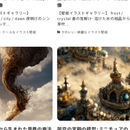
像
像
ストギャラリー】
【壁紙イラストギャラリー】 frost /
e / city / dawn 夜明けのシン
crystal 春の雪解け･溶けた氷の結晶か
テ...
芽吹...
･クールなイラスト壁紙
かわいい･綺麗なイラスト壁紙
から生まれた竜巻の魔法
架空の宮殿の模型･ミニチュアの