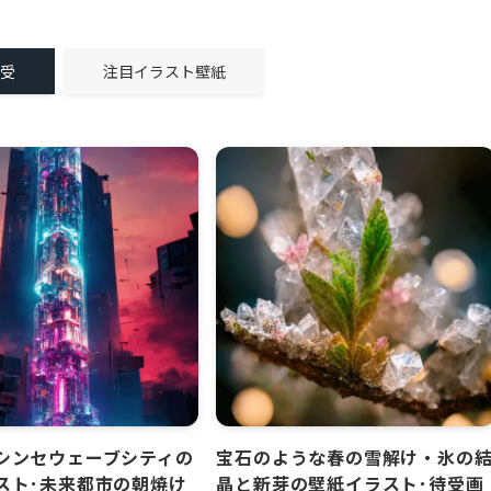
待受
注目イラスト壁紙
シンセウェーブシティの
宝石のような春の雪解け・氷の
スト･未来都市の朝焼け
晶と新芽の壁紙イラスト･待受画