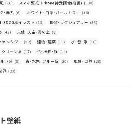
風
(10)
スマホ壁紙･iPhone待受画像(縦長)
(100)
ク･赤系
(6)
ホワイト･白系･パールカラー
(16)
･3DCG風イラスト
(13)
優雅･ラグジュアリー
(33)
め
(43)
天使･天空･雲の上
(8)
ファンタジー
(52)
建物･建築
(19)
水･雪･氷
(18)
・グリーン系
(17)
花･植物･庭
(14)
ールド系
(9)
青･水色･ブルー系
(20)
風景･自然
(29)
世界
(23)
スト壁紙