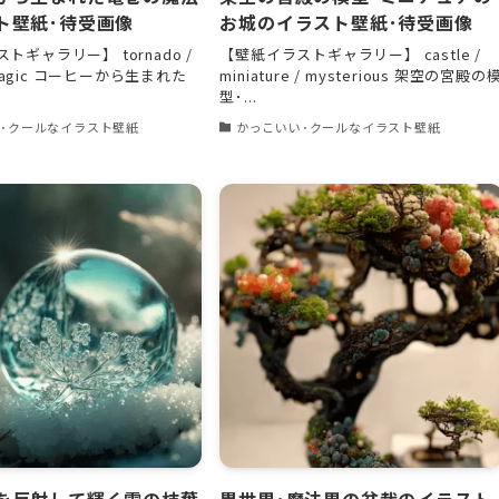
ト壁紙･待受画像
お城のイラスト壁紙･待受画像
トギャラリー】 tornado /
【壁紙イラストギャラリー】 castle /
/ magic コーヒーから生まれた
miniature / mysterious 架空の宮殿の
型･...
･クールなイラスト壁紙
かっこいい･クールなイラスト壁紙
を反射して輝く雪の枝葉
異世界･魔法界の盆栽のイラスト