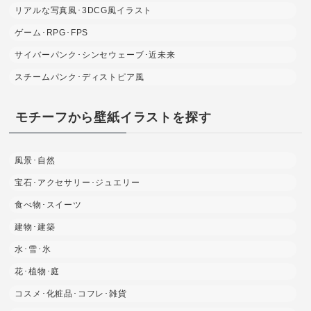
リアルな写真風･3DCG風イラスト
ゲーム･RPG･FPS
サイバーパンク･シンセウェーブ･近未来
スチームパンク･ディストピア風
モチーフから壁紙イラストを探す
風景･自然
宝石･アクセサリー･ジュエリー
食べ物･スイーツ
建物･建築
水･雪･氷
花･植物･庭
コスメ･化粧品･コフレ･雑貨