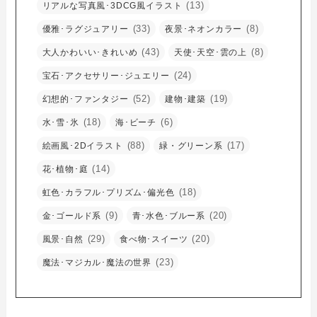
(13)
リアルな写真風･3DCG風イラスト
(33)
(8)
優雅･ラグジュアリー
夜景･ネオンカラー
(43)
(8)
大人かわいい･きれいめ
天使･天空･雲の上
(24)
宝石･アクセサリー･ジュエリー
(52)
(19)
幻想的･ファンタジー
建物･建築
(18)
(6)
水･雪･氷
海･ビーチ
(88)
(17)
絵画風･2Dイラスト
緑・グリーン系
(14)
花･植物･庭
(18)
虹色･カラフル･プリズム･偏光色
(9)
(20)
金･ゴールド系
青･水色･ブルー系
(29)
(20)
風景･自然
食べ物･スイーツ
(23)
魔法･マジカル･魔法の世界