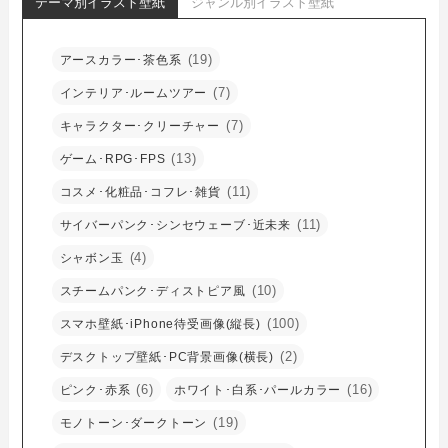
テーマ別イラスト壁紙
ジャンル別イラスト壁紙
(19)
アースカラー･茶色系
(7)
インテリア･ルームツアー
(7)
キャラクター･クリーチャー
(13)
ゲーム･RPG･FPS
(11)
コスメ･化粧品･コフレ･雑貨
(11)
サイバーパンク･シンセウェーブ･近未来
(4)
シャボン玉
(10)
スチームパンク･ディストピア風
(100)
スマホ壁紙･iPhone待受画像(縦長)
(2)
デスクトップ壁紙･PC背景画像(横長)
(6)
(16)
ピンク･赤系
ホワイト･白系･パールカラー
(19)
モノトーン･ダークトーン