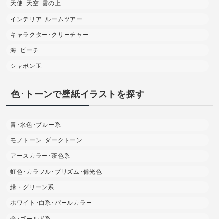
天使･天空･雲の上
インテリア･ルームツアー
キャラクター･クリーチャー
海･ビーチ
シャボン玉
色･トーンで壁紙イラストを探す
青･水色･ブルー系
モノトーン･ダークトーン
アースカラー･茶色系
虹色･カラフル･プリズム･偏光色
緑・グリーン系
ホワイト･白系･パールカラー
金･ゴールド系