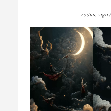
zodiac sign /