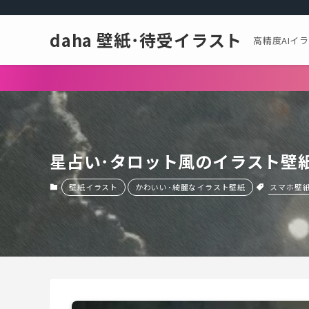
daha 壁紙･待受イラスト
高精度AIイ
星占い･タロット風のイラスト壁
スマホ壁紙･
壁紙イラスト
かわいい･綺麗なイラスト壁紙