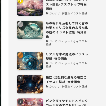
スト壁紙･デスクトップ待受
画面
かわいい･綺麗なイラスト壁紙
冬の朝日を反射して輝く雪の
枝葉とクリスタルのような氷
の粒のイラスト壁紙･待受画
像
かっこいい･クールなイラスト
壁紙
リアルな水の魔法のイラスト
壁紙･待受画像
かっこいい･クールなイラスト
壁紙
星空･幻想的な星降る夜空の
イラスト壁紙･待受画像
かわいい･綺麗なイラスト壁紙
ピンクダイヤモンドとピンク
ゴールドのアクセサリー･宝