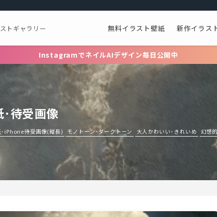
無料イラスト壁紙
新作イラス
ラストギャラリー
InstagramでネイルAIデザイン毎日公開中
紙･待受画像
iPhone待受画像(縦長)
モノトーン･ダークトーン
大人かわいい･きれいめ
幻想