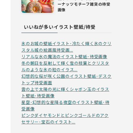
ーナッツモチーフ雑貨の待受
画像
いいねが多いイラスト壁紙/待受
氷のお城の壁紙イラスト･冷たく輝く氷のクリ
スタル城の絵画風待受画...
リアルな水の魔法のイラスト壁紙･待受画像
冬の朝日を反射して輝く雪の枝葉とクリスタ
ルのような氷の粒のイラス...
幻想的な桜が咲く公園のイラスト壁紙･デスク
トップ待受画面
雲の上で太陽の光に輝くシャボン玉のイラス
ト壁紙･待受画像
星空･幻想的な星降る夜空のイラスト壁紙･待
受画像
ピンクダイヤモンドとピンクゴールドのアク
セサリー･宝石のイラスト...