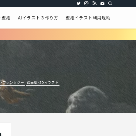
ト壁紙
AIイラストの作り方
壁紙イラスト利用規約
的･ファンタジー
絵画風･2Dイラスト