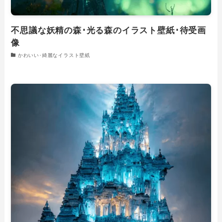
不思議な妖精の森･光る森のイラスト壁紙･待受画
像
かわいい･綺麗なイラスト壁紙