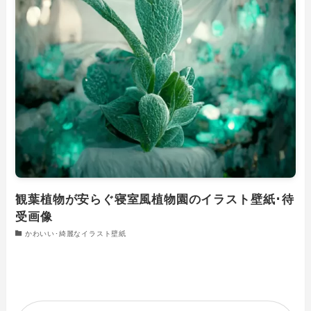
観葉植物が安らぐ寝室風植物園のイラスト壁紙･待
受画像
かわいい･綺麗なイラスト壁紙