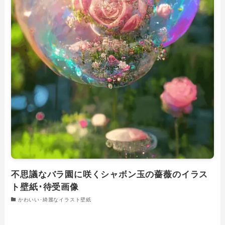
不思議なバラ園に咲くシャボン玉の薔薇のイラス
ト壁紙･待受画像
かわいい･綺麗なイラスト壁紙