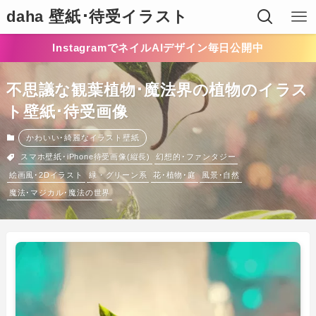
daha 壁紙･待受イラスト
InstagramでネイルAIデザイン毎日公開中
不思議な観葉植物･魔法界の植物のイラス
ト壁紙･待受画像
かわいい･綺麗なイラスト壁紙
スマホ壁紙･iPhone待受画像(縦長)
幻想的･ファンタジー
絵画風･2Dイラスト
緑・グリーン系
花･植物･庭
風景･自然
魔法･マジカル･魔法の世界