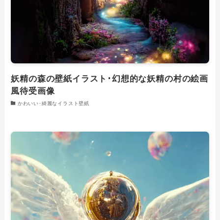
妖精の森の壁紙イラスト･幻想的な妖精の村の絵画
風待受画像
かわいい･綺麗なイラスト壁紙