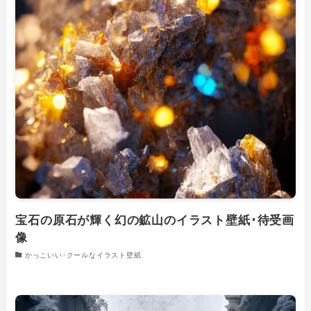
宝石の原石が輝く幻の鉱山のイラスト壁紙･待受画
像
かっこいい･クールなイラスト壁紙