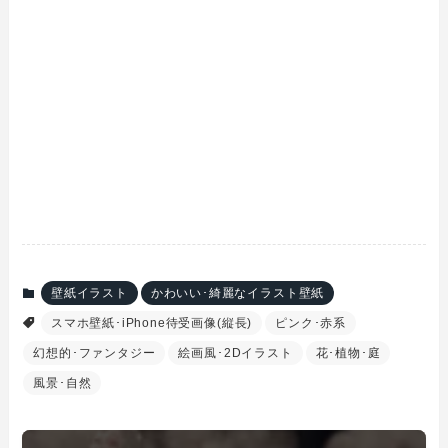
壁紙イラスト
かわいい･綺麗なイラスト壁紙
スマホ壁紙･iPhone待受画像(縦長)
ピンク･赤系
幻想的･ファンタジー
絵画風･2Dイラスト
花･植物･庭
風景･自然