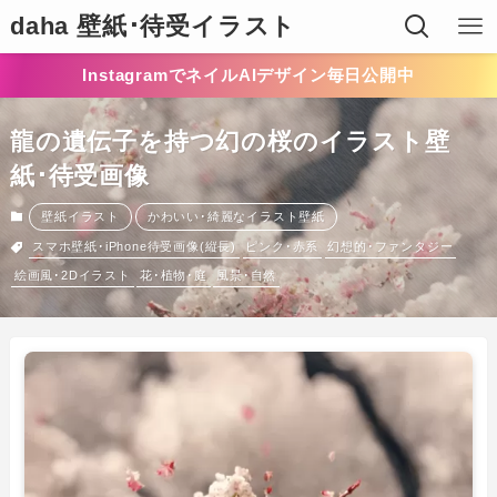
daha 壁紙･待受イラスト
InstagramでネイルAIデザイン毎日公開中
龍の遺伝子を持つ幻の桜のイラスト壁
紙･待受画像
壁紙イラスト
かわいい･綺麗なイラスト壁紙
スマホ壁紙･iPhone待受画像(縦長)
ピンク･赤系
幻想的･ファンタジー
絵画風･2Dイラスト
花･植物･庭
風景･自然