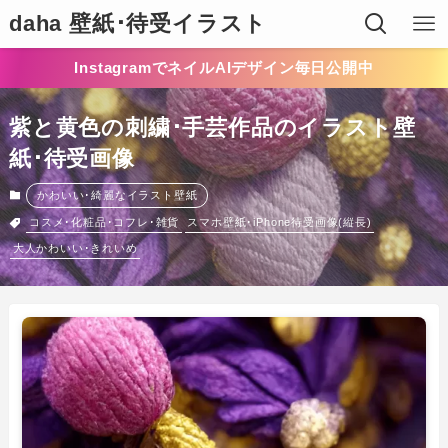
daha 壁紙･待受イラスト
InstagramでネイルAIデザイン毎日公開中
紫と黄色の刺繍･手芸作品のイラスト壁
紙･待受画像
かわいい･綺麗なイラスト壁紙
コスメ･化粧品･コフレ･雑貨
スマホ壁紙･iPhone待受画像(縦長)
大人かわいい･きれいめ