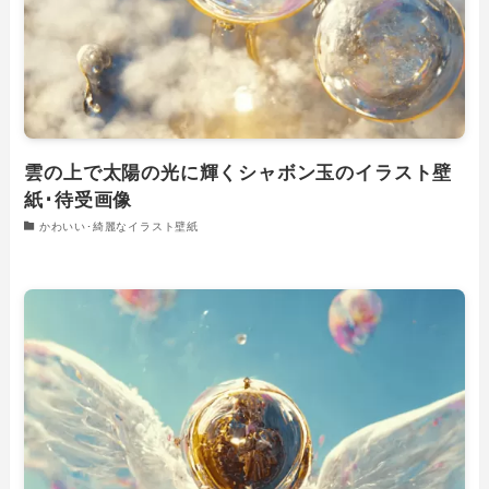
雲の上で太陽の光に輝くシャボン玉のイラスト壁
紙･待受画像
かわいい･綺麗なイラスト壁紙