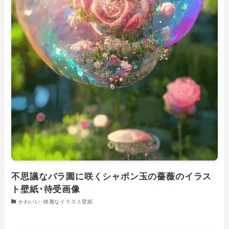
不思議なバラ園に咲くシャボン玉の薔薇のイラス
ト壁紙･待受画像
かわいい･綺麗なイラスト壁紙