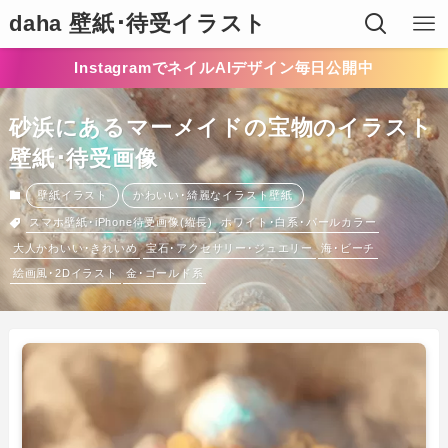
daha 壁紙･待受イラスト
InstagramでネイルAIデザイン毎日公開中
砂浜にあるマーメイドの宝物のイラスト
壁紙･待受画像
壁紙イラスト
かわいい･綺麗なイラスト壁紙
スマホ壁紙･iPhone待受画像(縦長)
ホワイト･白系･パールカラー
大人かわいい･きれいめ
宝石･アクセサリー･ジュエリー
海･ビーチ
絵画風･2Dイラスト
金･ゴールド系