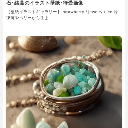
石･結晶のイラスト壁紙･待受画像
【壁紙イラストギャラリー】 strawberry / jewelry / ice 冷
凍苺やベリーから生ま…