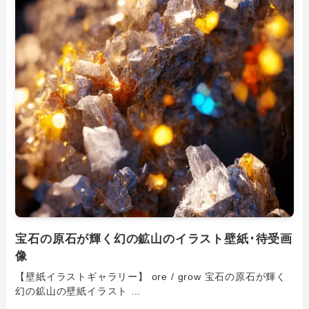
宝石の原石が輝く幻の鉱山のイラスト壁紙･待受画
像
【壁紙イラストギャラリー】 ore / grow 宝石の原石が輝く
幻の鉱山の壁紙イラスト …